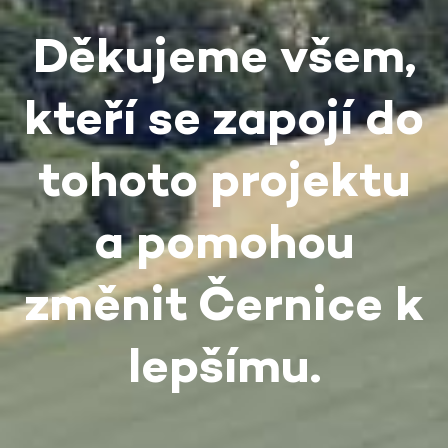
Děkujeme všem,
kteří se zapojí do
tohoto projektu
a pomohou
změnit Černice k
lepšímu.