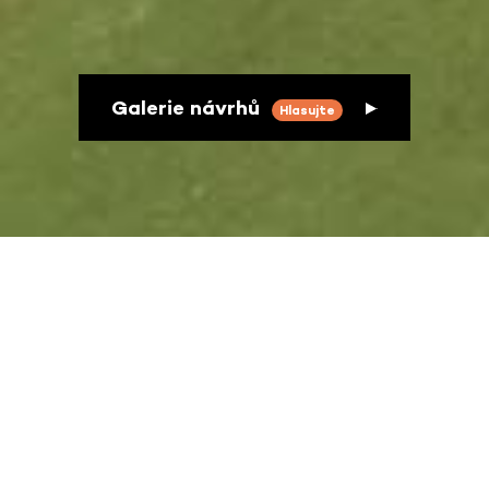
Galerie návrhů
Hlasujte
Co je projekt Rozhodněte sami
a co znamená participativní
rozpočet?