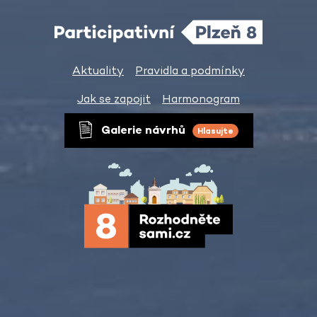
Aktuality
Pravidla a podmínky
Jak se zapojit
Harmonogram
Galerie návrhů
Hlasujte